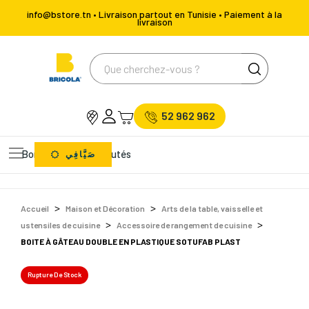
info@bstore.tn • Livraison partout en Tunisie • Paiement à la
livraison
52 962 962
Bons Plans
Nouveautés
صَيَّافِي
Accueil
Maison et Décoration
Arts de la table, vaisselle et
ustensiles de cuisine
Accessoire de rangement de cuisine
BOITE À GÂTEAU DOUBLE EN PLASTIQUE SOTUFAB PLAST
Rupture De Stock