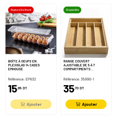
Rupture De Stock
Disponible
BOÎTE À OEUFS EN
RANGE COUVERT
PLEXIGLAS 14 CASES
AJUSTABLE DE 5 À 7
EMHOUSE
COMPARTIMENTS
35.5*25.5CM EN BAMBOU
Référence: EP632
Référence: 35990-1
15
35
,85
DT
,70
DT
Ajouter
Ajouter