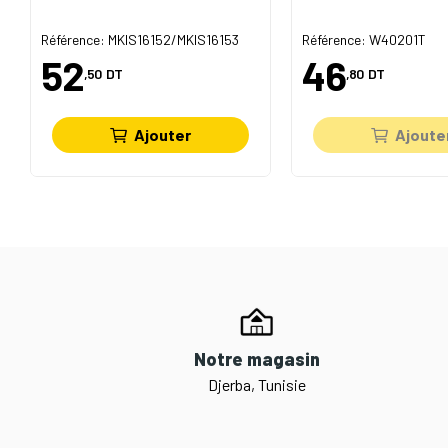
Référence: MKIS16152/MKIS16153
Référence: W40201T
52
46
,50
DT
,80
DT
Ajouter
Ajoute
Notre magasin
Djerba, Tunisie