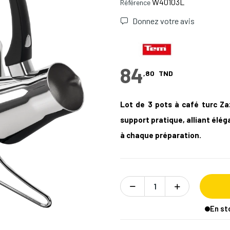
W40103L
Référence
Donnez votre avis
84
,80
TND
Lot de 3 pots à café turc Za
support pratique, alliant élé
à chaque préparation.
En st