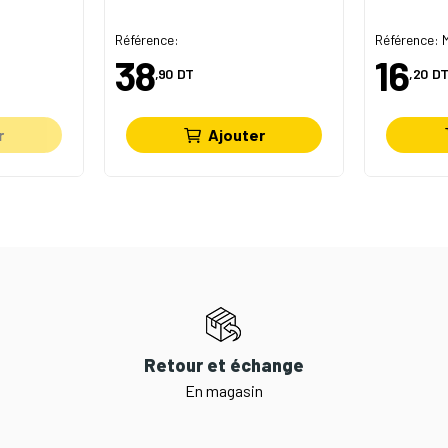
Référence:
Référence:
38
16
,90
DT
,20
DT
r
Ajouter
Retour et échange
En magasin