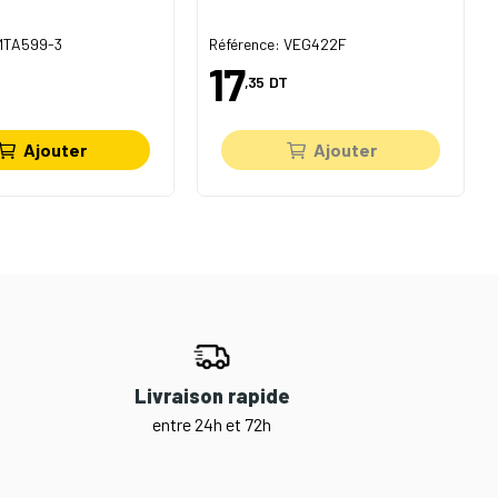
 MTA599-3
Référence: VEG422F
17
,35
DT
Ajouter
Ajouter
Livraison rapide
entre 24h et 72h