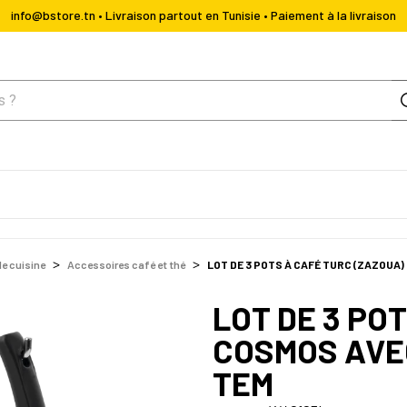
info@bstore.tn • Livraison partout en Tunisie • Paiement à la livraison
de cuisine
Accessoires café et thé
LOT DE 3 POTS À CAFÉ TURC (ZAZOUA)
LOT DE 3 PO
COSMOS AVEC
TEM