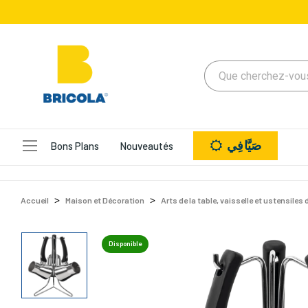
صَيَّافِي
Bons Plans
Nouveautés
Accueil
Maison et Décoration
Arts de la table, vaisselle et ustensiles 
Disponible