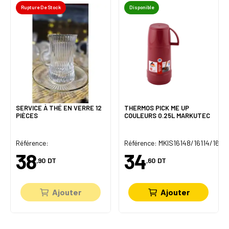
Rupture De Stock
Disponible
SERVICE À THÉ EN VERRE 12
THERMOS PICK ME UP
PIÈCES
COULEURS 0.25L MARKUTEC
Référence:
Référence: MKIS16148/16114/1611
38
34
,90
DT
,60
DT
Ajouter
Ajouter