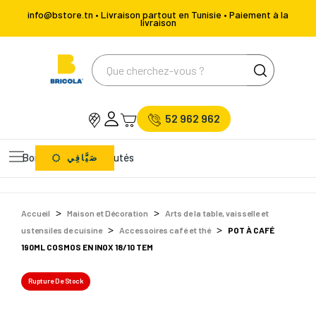
info@bstore.tn • Livraison partout en Tunisie • Paiement à la
livraison
52 962 962
Bons Plans
Nouveautés
صَيَّافِي
Accueil
Maison et Décoration
Arts de la table, vaisselle et
ustensiles de cuisine
Accessoires café et thé
POT À CAFÉ
190ML COSMOS EN INOX 18/10 TEM
Rupture De Stock