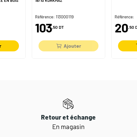
E EN BOIS
18/10 KORKMAZ
Référence: 113000119
Référence:
103
20
,50
DT
,50
r
Ajouter
Retour et échange
En magasin