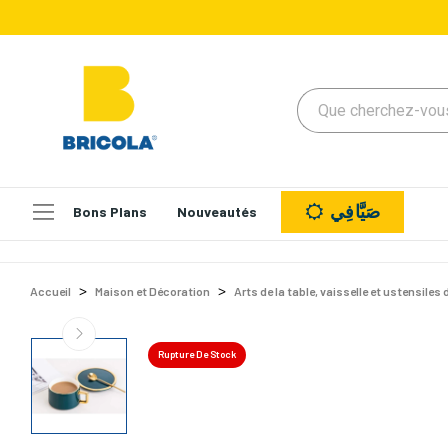
صَيَّافِي
Bons Plans
Nouveautés
Accueil
Maison et Décoration
Arts de la table, vaisselle et ustensiles 
Rupture De Stock