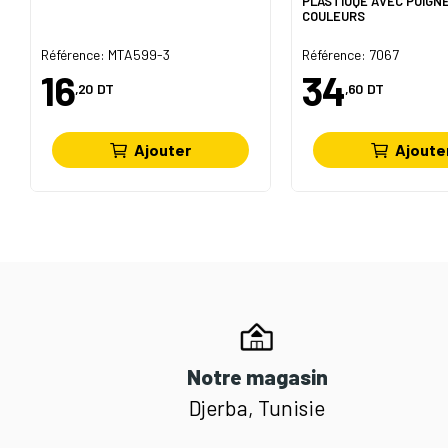
PLASTIUQE AVEC POIGNÉ
COULEURS
Référence: MTA599-3
Référence: 7067
16
34
,20
DT
,60
DT
Ajouter
Ajoute
Notre magasin
Djerba, Tunisie