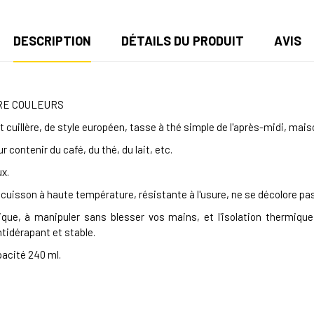
DESCRIPTION
DÉTAILS DU PRODUIT
AVIS
ÈRE COULEURS
uillère, de style européen, tasse à thé simple de l'après-midi, mais
 contenir du café, du thé, du lait, etc.
ux.
cuisson à haute température, résistante à l'usure, ne se décolore pas
e, à manipuler sans blesser vos mains, et l'isolation thermique 
antidérapant et stable.
pacité 240 ml.