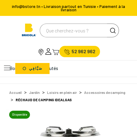
info@bstore.tn • Livraison partout en Tunisie • Paiement à la
livraison
52 962 962
Bons Plans
Nouveautés
صَيَّافِي
Accueil
Jardin
Loisirs en plein air
Accessoires de camping
RÉCHAUD DE CAMPING IDEALGAS
Disponible