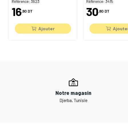
Référence: 3623
Référence: 3415
16
30
,90
DT
,80
DT
Ajouter
Ajoute
Notre magasin
Djerba, Tunisie