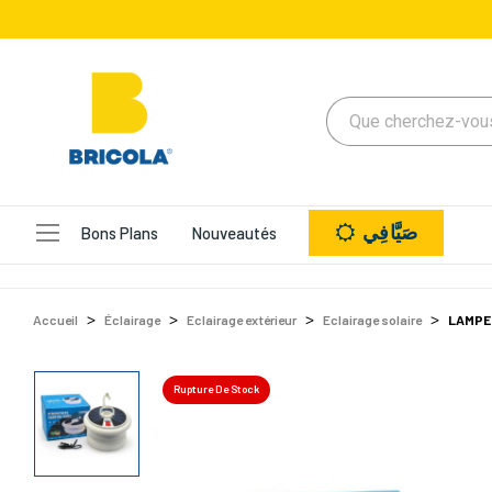
صَيَّافِي
Bons Plans
Nouveautés
Accueil
Éclairage
Eclairage extérieur
Eclairage solaire
LAMPE 
Rupture De Stock