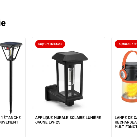
ie
Rupture De Stock
Rupture De S
 1 ÉTANCHE
APPLIQUE MURALE SOLAIRE LUMIÈRE
LAMPE DE C
OUVEMENT
JAUNE LW-25
RECHARGEA
MULTIFONCT