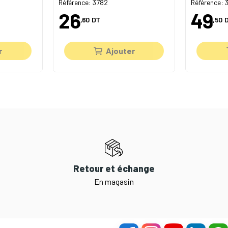
Référence: 3782
Référence: 
26
49
,60
DT
,50
r
Ajouter
Retour et échange
En magasin