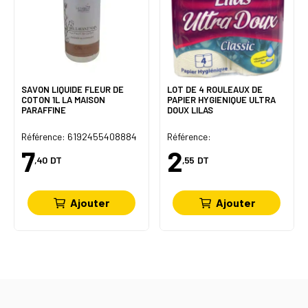
SAVON LIQUIDE FLEUR DE
LOT DE 4 ROULEAUX DE
COTON 1L LA MAISON
PAPIER HYGIENIQUE ULTRA
PARAFFINE
DOUX LILAS
Référence: 6192455408884
Référence:
7
2
,40
DT
,55
DT
Ajouter
Ajouter