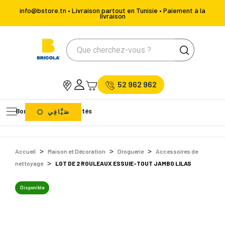
info@bstore.tn • Livraison partout en Tunisie • Paiement à la
livraison
52 962 962
Bons Plans
Nouveautés
صَيَّافِي
Accueil
Maison et Décoration
Droguerie
Accessoires de
nettoyage
LOT DE 2 ROULEAUX ESSUIE-TOUT JAMBO LILAS
Disponible