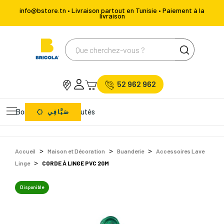
info@bstore.tn • Livraison partout en Tunisie • Paiement à la
livraison
52 962 962
Bons Plans
Nouveautés
صَيَّافِي
Accueil
Maison et Décoration
Buanderie
Accessoires Lave
Linge
CORDE À LINGE PVC 20M
Disponible