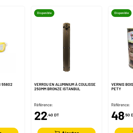
Disponible
Disponible
 55602
VERROU EN ALUMINIUM À COULISSE
VERNIS BOIS
250MM BRONZE ISTANBUL
PETY
Référence:
Référence:
22
48
,40
DT
,50
r
Ajouter