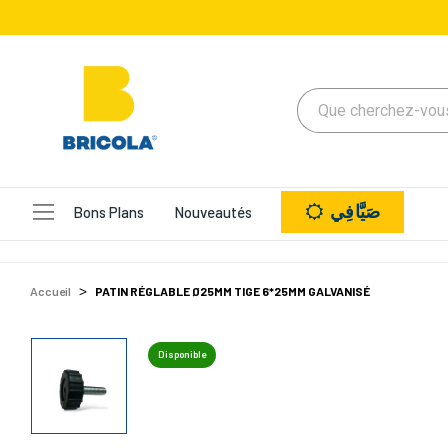
صَيَّافِي
Bons Plans
Nouveautés
Accueil
PATIN RÉGLABLE Ø25MM TIGE 6*25MM GALVANISÉ
Disponible