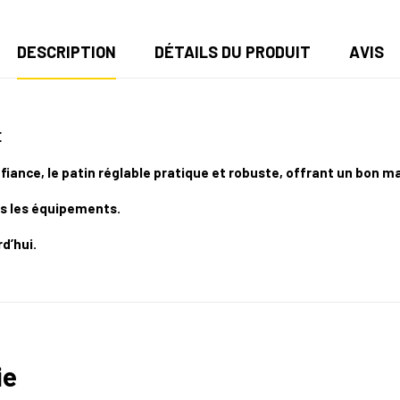
DESCRIPTION
DÉTAILS DU PRODUIT
AVIS
É
nfiance, le patin réglable pratique et robuste,
offrant un bon ma
us les équipements.
d’hui.
ie