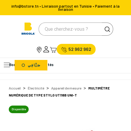
info@bstore.tn • Livraison partout en Tunisie • Paiement à la
livraison
52 962 962
Bons Plans
Nouveautés
صَيَّافِي
Accueil
Électricité
Appareil de mesure
MULTIMÈTRE
NUMÉRIQUE DE TYPE STYLO UT118B UNI-T
Disponible