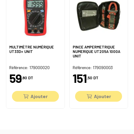
MULTIMÈTRE NUMÉRIQUE
PINCE AMPERMETRIQUE
UT33D+ UNIT
NUMERIQUE UT205A 1000A
UNIT
Référence: 179000020
Référence: 179090003
59
151
,80
DT
,50
DT
Ajouter
Ajouter