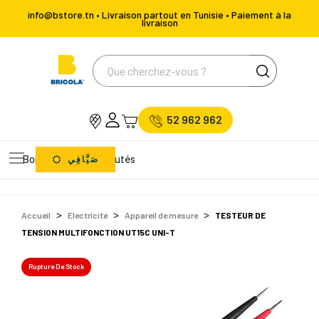
info@bstore.tn • Livraison partout en Tunisie • Paiement à la
livraison
52 962 962
Bons Plans
Nouveautés
صَيَّافِي
Accueil
Électricité
Appareil de mesure
TESTEUR DE
TENSION MULTIFONCTION UT15C UNI-T
Rupture De Stock