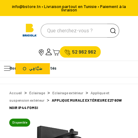
info@bstore.tn • Livraison partout en Tunisie • Paiement à la
livraison
52 962 962
Bons Plans
Nouveautés
صَيَّافِي
Accueil
Éclairage
Eclairage extérieur
Applique et
suspension extérieur
APPLIQUE MURALE EXTÉRIEURE E27 60W
NOIR IP44 FOMSI
Disponible