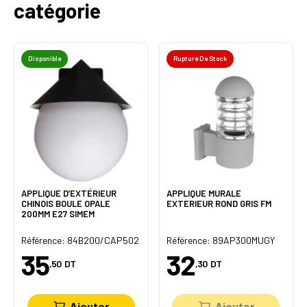
catégorie
Disponible
Rupture De Stock
APPLIQUE D’EXTÉRIEUR
APPLIQUE MURALE
CHINOIS BOULE OPALE
EXTERIEUR ROND GRIS FM
200MM E27 SIMEM
Y
Référence: 84B200/CAP502
Référence: 89AP300MUGY
35
32
,50
DT
,30
DT
Ajouter
Ajouter