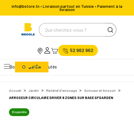
info@bstore.tn • Livraison partout en Tunisie • Paiement à la
livraison
52 962 962
Bons Plans
Nouveautés
صَيَّافِي
Accueil
Jardin
Matériel d'arrosage
Arroseur et Arrosoir
ARROSEUR CIRCULAIRE DRIVER 8 ZONES SUR BASE GFGARDEN
Disponible