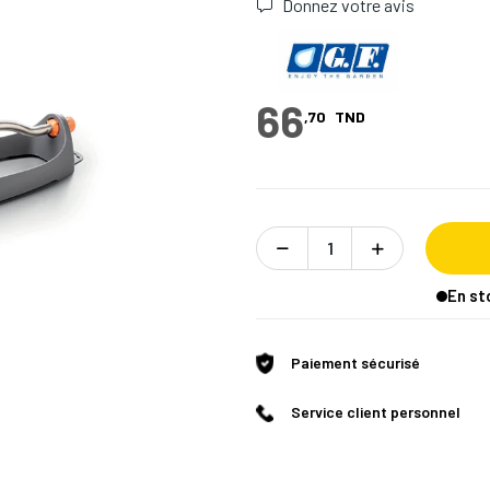
Donnez votre avis
66
,70
TND
En st
Paiement sécurisé
Service client personnel