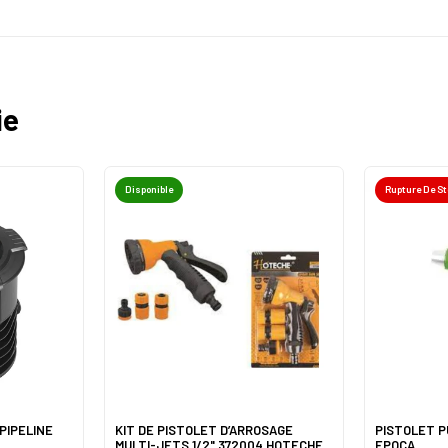
ie
Disponible
Rupture De S
PIPELINE
KIT DE PISTOLET D’ARROSAGE
PISTOLET P
MULTI-JETS 1/2" 372004 HOTECHE
EPOCA