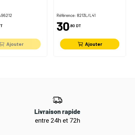
 A96212
Référence: 8213L/L41
30
T
,80
DT
Ajouter
Ajouter
Livraison rapide
entre 24h et 72h