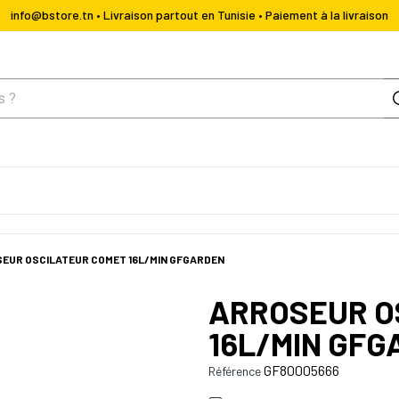
info@bstore.tn • Livraison partout en Tunisie • Paiement à la livraison
EUR OSCILATEUR COMET 16L/MIN GFGARDEN
ARROSEUR O
16L/MIN GFG
GF80005666
Référence