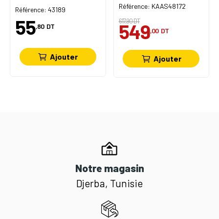
Référence: KAAS48172
Référence: 43189
55
617,90 DT
549
,80
DT
,00
DT
Ajouter
Ajouter
Notre magasin
Djerba, Tunisie