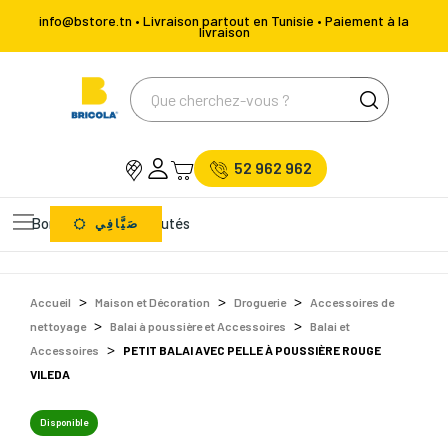
info@bstore.tn • Livraison partout en Tunisie • Paiement à la
livraison
52 962 962
Bons Plans
Nouveautés
صَيَّافِي
Accueil
Maison et Décoration
Droguerie
Accessoires de
nettoyage
Balai à poussière et Accessoires
Balai et
Accessoires
PETIT BALAI AVEC PELLE À POUSSIÈRE ROUGE
VILEDA
Disponible