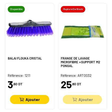
Disponible
Rupture De Stock
BALAI FLOUKA CRISTAL
FRANGE DE LAVAGE
MICROFIBRE +SUPPORT M2
PONGAL
Référence: 1211
Référence: ART0032
3
25
,60
DT
,80
DT
Ajouter
Ajouter