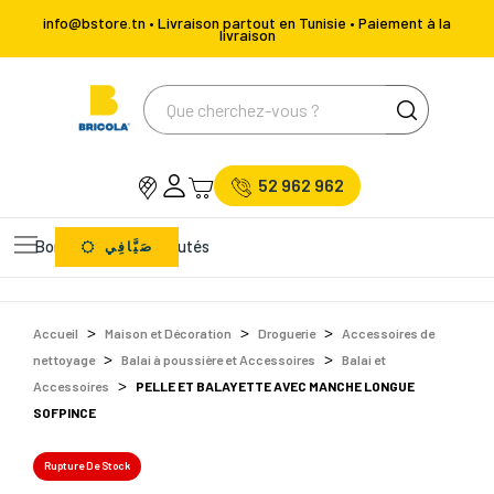
info@bstore.tn • Livraison partout en Tunisie • Paiement à la
livraison
52 962 962
Bons Plans
Nouveautés
صَيَّافِي
Accueil
Maison et Décoration
Droguerie
Accessoires de
nettoyage
Balai à poussière et Accessoires
Balai et
Accessoires
PELLE ET BALAYETTE AVEC MANCHE LONGUE
SOFPINCE
Rupture De Stock