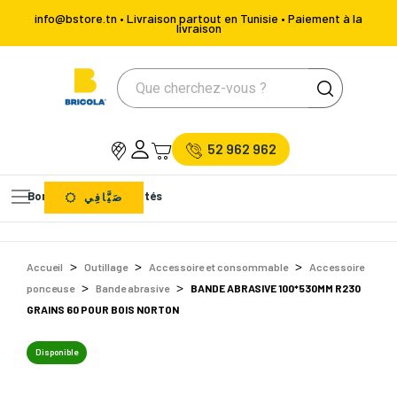
info@bstore.tn • Livraison partout en Tunisie • Paiement à la
livraison
52 962 962
Bons Plans
Nouveautés
صَيَّافِي
Accueil
Outillage
Accessoire et consommable
Accessoire
ponceuse
Bande abrasive
BANDE ABRASIVE 100*530MM R230
GRAINS 60 POUR BOIS NORTON
Disponible