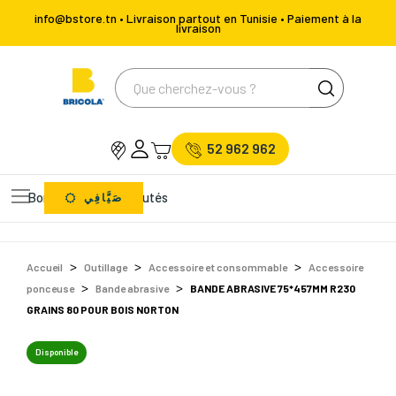
info@bstore.tn • Livraison partout en Tunisie • Paiement à la
livraison
52 962 962
Bons Plans
Nouveautés
صَيَّافِي
Accueil
Outillage
Accessoire et consommable
Accessoire
ponceuse
Bande abrasive
BANDE ABRASIVE 75*457MM R230
GRAINS 80 POUR BOIS NORTON
Disponible