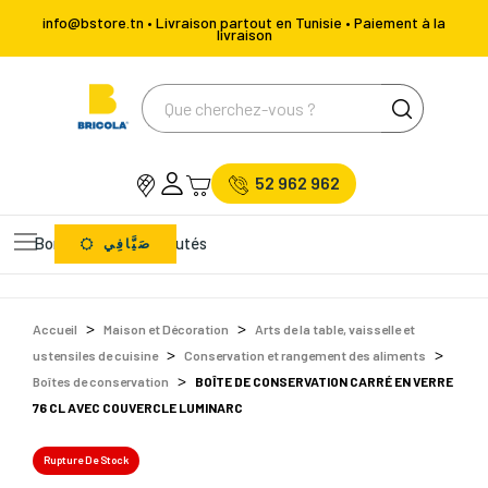
info@bstore.tn • Livraison partout en Tunisie • Paiement à la
livraison
52 962 962
Bons Plans
Nouveautés
صَيَّافِي
Accueil
Maison et Décoration
Arts de la table, vaisselle et
ustensiles de cuisine
Conservation et rangement des aliments
Boîtes de conservation
BOÎTE DE CONSERVATION CARRÉ EN VERRE
76 CL AVEC COUVERCLE LUMINARC
Rupture De Stock