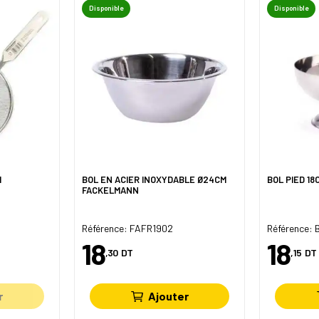
Disponible
Disponible
M
BOL EN ACIER INOXYDABLE Ø24CM
BOL PIED 18
FACKELMANN
Référence: FAFR1902
Référence:
18
18
,30
DT
,15
DT
r
Ajouter