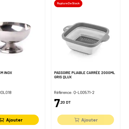
Rupture De Stock
CM INOX
PASSOIRE PLIABLE CARRÉE 2000ML
GRIS QLUX
 BOL018
Référence: Q-L00571-2
7
,20
DT
Ajouter
Ajouter