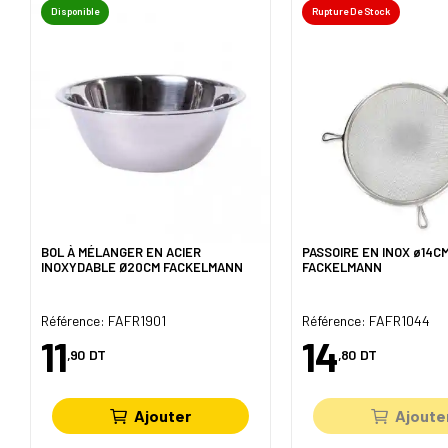
Disponible
Rupture De Stock
BOL À MÉLANGER EN ACIER
PASSOIRE EN INOX ø14C
INOXYDABLE Ø20CM FACKELMANN
FACKELMANN
Référence: FAFR1901
Référence: FAFR1044
11
14
,90
DT
,80
DT
Ajouter
Ajoute