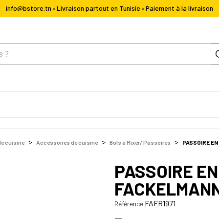
info@bstore.tn • Livraison partout en Tunisie • Paiement à la livraison
de cuisine
Accessoires de cuisine
Bols à Mixer/ Passoires
PASSOIRE EN
PASSOIRE EN
FACKELMAN
FAFR1971
Référence