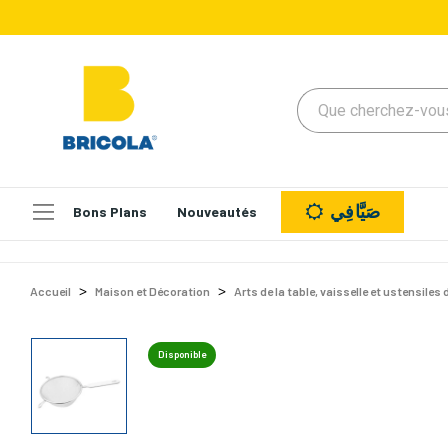
صَيَّافِي
Bons Plans
Nouveautés
Accueil
Maison et Décoration
Arts de la table, vaisselle et ustensiles 
Disponible