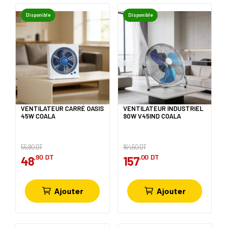
Disponible
Disponible
VENTILATEUR CARRÉ OASIS
VENTILATEUR INDUSTRIEL
45W COALA
90W V45IND COALA
55,80 DT
164,50 DT
,90
DT
,00
DT
48
157
Ajouter
Ajouter