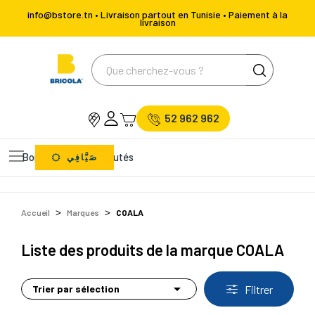
info@bstore.tn • Livraison partout en Tunisie • Paiement à la
livraison
52 962 962
Bons Plans
Nouveautés
صَيَّافِي
Accueil
Marques
COALA
Liste des produits de la marque COALA

Trier par sélection
Filtrer