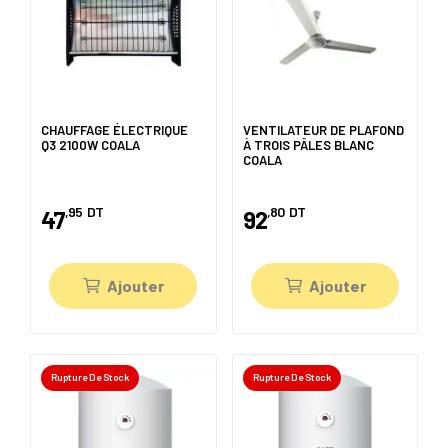
CHAUFFAGE ÉLECTRIQUE
VENTILATEUR DE PLAFOND
Q3 2100W COALA
À TROIS PÂLES BLANC
COALA
,95
DT
,80
DT
47
92
Ajouter
Ajouter
Rupture De Stock
Rupture De Stock