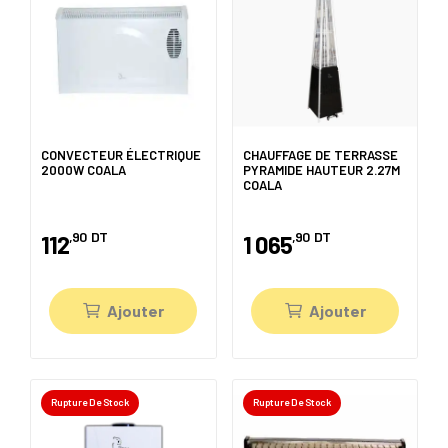
CONVECTEUR ÉLECTRIQUE
CHAUFFAGE DE TERRASSE
2000W COALA
PYRAMIDE HAUTEUR 2.27M
COALA
,90
DT
,90
DT
112
1 065
Ajouter
Ajouter
Rupture De Stock
Rupture De Stock