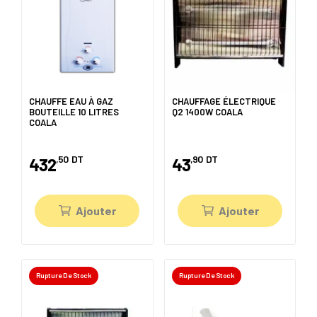
CHAUFFE EAU À GAZ
CHAUFFAGE ÉLECTRIQUE
BOUTEILLE 10 LITRES
Q2 1400W COALA
COALA
,50
DT
,90
DT
432
43
Ajouter
Ajouter
Rupture De Stock
Rupture De Stock