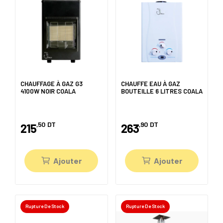
CHAUFFAGE À GAZ G3
CHAUFFE EAU À GAZ
4100W NOIR COALA
BOUTEILLE 6 LITRES COALA
,50
DT
,90
DT
215
263
Ajouter
Ajouter
Rupture De Stock
Rupture De Stock