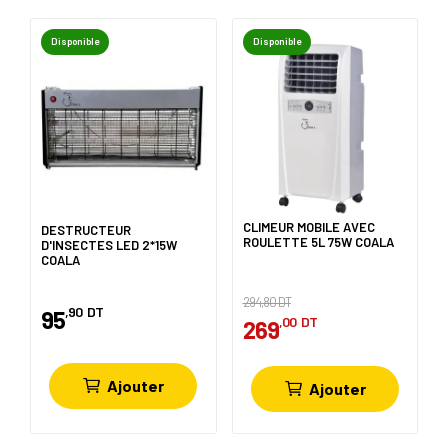
Disponible
Disponible
CLIMEUR MOBILE AVEC
DESTRUCTEUR
ROULETTE 5L 75W COALA
D'INSECTES LED 2*15W
COALA
294,80 DT
,90
DT
95
,00
DT
269
Ajouter
Ajouter