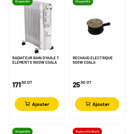
Disponible
Disponible
RADIATEUR BAIN D'HUILE 7
RÉCHAUD ÉLECTRIQUE
ÉLÉMENTS 1500W COALA
500W COALA
,50
DT
,50
DT
171
25
Ajouter
Ajouter
Disponible
Rupture De Stock