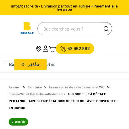
info@bstore.tn • Livraison partout en Tunisie • Paiement à la
livraison
52 962 962
Bons Plans
Nouveautés
صَيَّافِي
Accueil
Sanitaire
Accessoires de salle de bains et WC
Brosse WC et Poubelle salle de bains
POUBELLE À PÉDALE
RECTANGULAIRE 5L EN MÉTAL GRIS SOFT CLOSE AVEC COUVERCLE
EN BAMBOU
Disponible