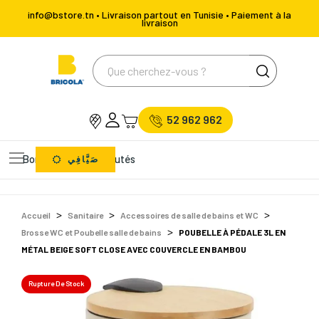
info@bstore.tn • Livraison partout en Tunisie • Paiement à la
livraison
52 962 962
Bons Plans
Nouveautés
صَيَّافِي
Accueil
Sanitaire
Accessoires de salle de bains et WC
Brosse WC et Poubelle salle de bains
POUBELLE À PÉDALE 3L EN
MÉTAL BEIGE SOFT CLOSE AVEC COUVERCLE EN BAMBOU
Rupture De Stock