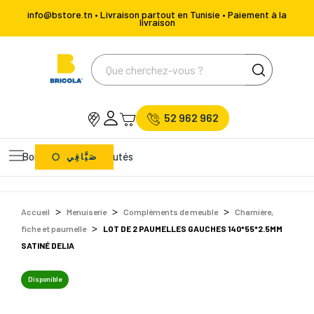
info@bstore.tn • Livraison partout en Tunisie • Paiement à la
livraison
52 962 962
Bons Plans
Nouveautés
صَيَّافِي
Accueil
Menuiserie
Compléments de meuble
Charnière,
fiche et paumelle
LOT DE 2 PAUMELLES GAUCHES 140*55*2.5MM
SATINÉ DELIA
Disponible