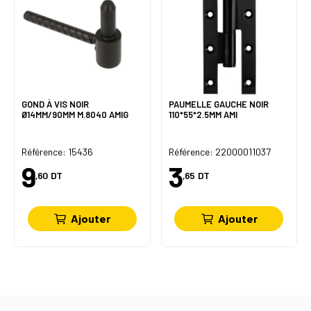
GOND À VIS NOIR
PAUMELLE GAUCHE NOIR
Ø14MM/90MM M.8040 AMIG
110*55*2.5MM AMI
Référence: 15436
Référence: 22000011037
9
3
,60
DT
,65
DT
Ajouter
Ajouter