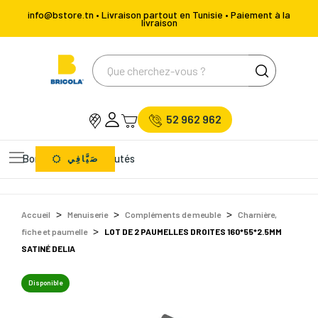
info@bstore.tn • Livraison partout en Tunisie • Paiement à la
livraison
52 962 962
Bons Plans
Nouveautés
صَيَّافِي
Accueil
Menuiserie
Compléments de meuble
Charnière,
fiche et paumelle
LOT DE 2 PAUMELLES DROITES 160*55*2.5MM
SATINÉ DELIA
Disponible