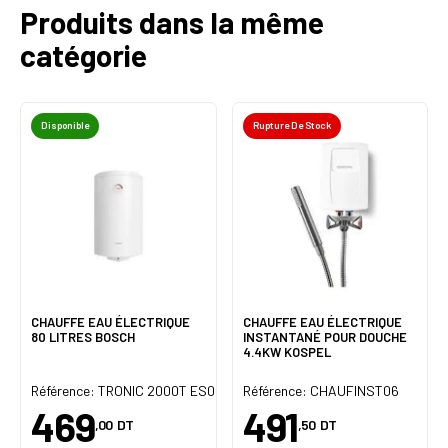
Produits dans la même
catégorie
Disponible
Rupture De Stock
CHAUFFE EAU ÉLECTRIQUE
CHAUFFE EAU ÉLECTRIQUE
80 LITRES BOSCH
INSTANTANÉ POUR DOUCHE
4.4KW KOSPEL
15B 1500W
Référence: TRONIC 2000T ES080-6 2000W
Référence: CHAUFINST06
469
491
,00
DT
,50
DT