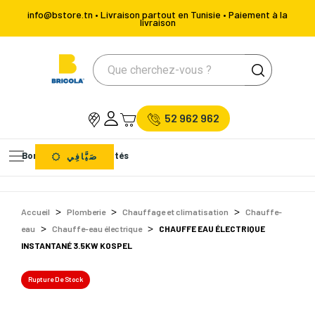
info@bstore.tn • Livraison partout en Tunisie • Paiement à la
livraison
52 962 962
Bons Plans
Nouveautés
صَيَّافِي
Accueil
Plomberie
Chauffage et climatisation
Chauffe-
eau
Chauffe-eau électrique
CHAUFFE EAU ÉLECTRIQUE
INSTANTANÉ 3.5KW KOSPEL
Rupture De Stock