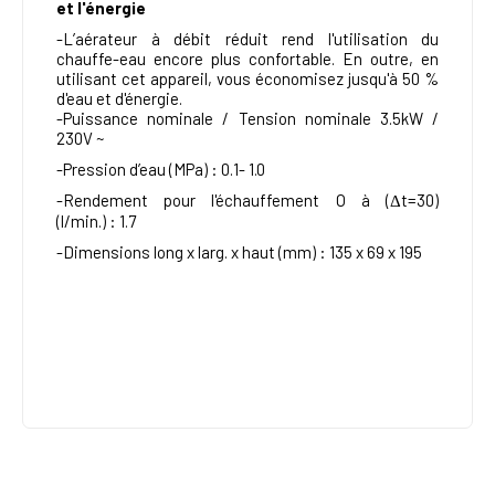
et l'énergie
-L’aérateur à débit réduit rend l'utilisation du
chauffe-eau encore plus confortable. En outre, en
utilisant cet appareil, vous économisez jusqu'à 50 %
d'eau et d'énergie.
-Puissance nominale / Tension nominale 3.5kW /
230V ~
-Pression d’eau (MPa) : 0.1- 1.0
-Rendement pour l'échauffement O à (Δt=30)
(l/min.) : 1.7
-Dimensions long
x
larg.
x
haut (mm) : 135
x
69
x
195