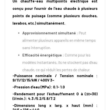
Un chauffe-eau multipoints électrique est
conçu pour fournir de l'eau chaude à plusieurs
points de puisage (comme plusieurs douches,
lavabos, etc.) simultanément.
Approvisionnement simultané
: Peut
alimenter plusieurs appareils en même temps
sans interruption.
Efficacité énergétique
: Comme pour les
modèles instantanés, ils ne stockent pas d'eau
chaude, ce qui réduit les pertes de chaleur.
-Puissance nominale / Tension nominale :
9/11/12/15/kW /
400V 3~
-Pression d’eau (MPa) : 0.1- 1.0
-Rendement pour l'échauffement O à (Δt=30)
(l/min.) : 4.3 /5.2/5.8/7.2
-Dimensions long
x
larg.
x
haut (mm) :
245
x
126
x
440