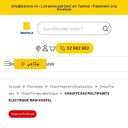
info@bstore.tn • Livraison partout en Tunisie • Paiement à la
livraison
52 962 962
Bons Plans
Nouveautés
صَيَّافِي
Accueil
Plomberie
Chauffage et climatisation
Chauffe-
eau
Chauffe-eau électrique
CHAUFFE EAU MULTIPOINTS
ÉLECTRIQUE 15KW KOSPEL
Rupture De Stock