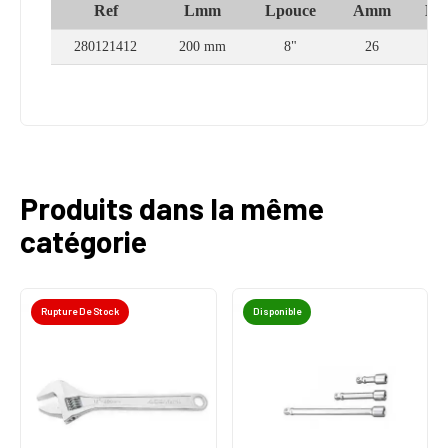
Ref
Lmm
Lpouce
Amm
B
280121412
200 mm
8"
26
2
Produits dans la même
catégorie
Rupture De Stock
Disponible