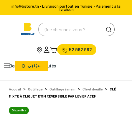
info@bstore.tn • Livraison partout en Tunisie • Paiement à la
livraison
52 962 962
Bons Plans
Nouveautés
صَيَّافِي
Accueil
Outillage
Outillage à main
Clé et douille
CLÉ
MIXTE À CLIQUET 17MM RÉVERSIBLE PAR LEVIER ACEM
Disponible