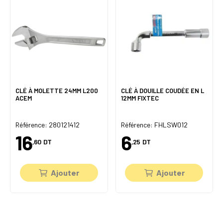
CLÉ À MOLETTE 24MM L200
CLÉ À DOUILLE COUDÉE EN L
ACEM
12MM FIXTEC
Référence: 280121412
Référence: FHLSW012
16
6
,60
DT
,25
DT
Ajouter
Ajouter