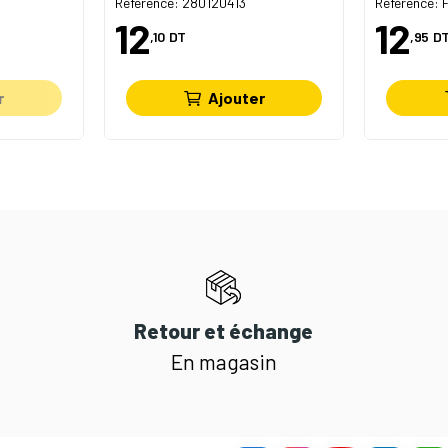
Référence: 280120413
Référence:
12
12
,10
DT
,95
D
r
Ajouter
Retour et échange
En magasin