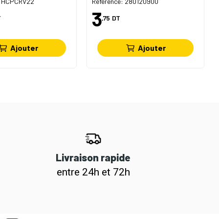
 FHCPCRV22
Référence: 280120900
3
T
,75
DT
Ajouter
Ajouter
Livraison rapide
entre 24h et 72h