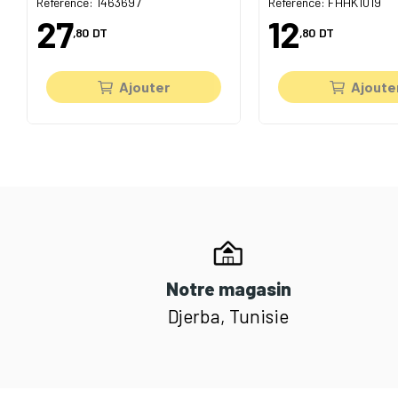
Référence: 1463697
Référence: FHHK1019
27
12
,80
DT
,80
DT
Ajouter
Ajoute
Notre magasin
Djerba, Tunisie