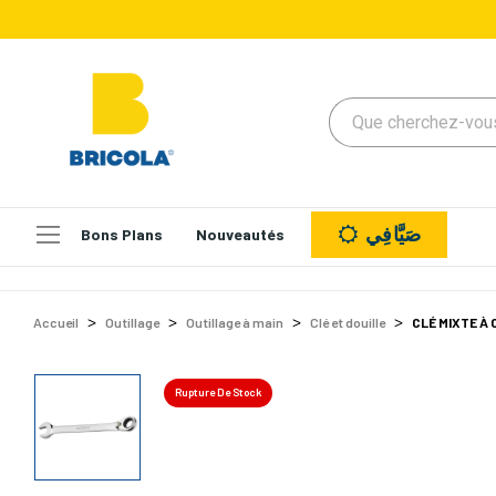
صَيَّافِي
Bons Plans
Nouveautés
Accueil
Outillage
Outillage à main
Clé et douille
CLÉ MIXTE À 
Rupture De Stock