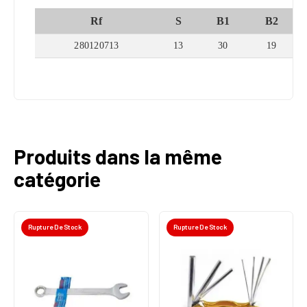
Rf
S
B1
B2
280120713
13
30
19
Produits dans la même
catégorie
Rupture De Stock
Rupture De Stock