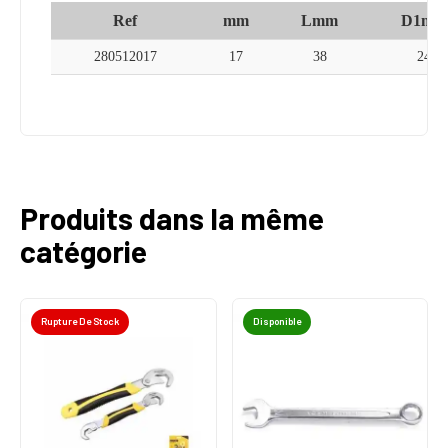
Ref
mm
Lmm
D1mm
280512017
17
38
24
Produits dans la même
catégorie
Rupture De Stock
Disponible