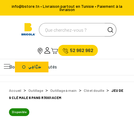
info@bstore.tn • Livraison partout en Tunisie • Paiement à la
livraison
52 962 962
Bons Plans
Nouveautés
صَيَّافِي
Accueil
Outillage
Outillage à main
Clé et douille
JEU DE
9 CLÉ MALE 6 PANS R3001 ACEM
Disponible