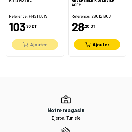
KIT19 FIXTEC
RÉVERSIBLE PAR LEVIER
ACEM
Référence: FHST0019
Référence: 280121808
103
28
,90
DT
,20
DT
Ajouter
Ajouter
Notre magasin
Djerba, Tunisie