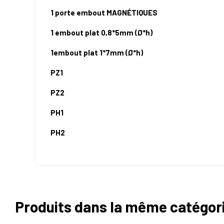
1 porte embout MAGNÉTIQUES
1 embout plat 0,8*5mm (Ø*h)
1embout plat 1*7mm (Ø*h)
PZ1
PZ2
PH1
PH2
Produits dans la même catégor