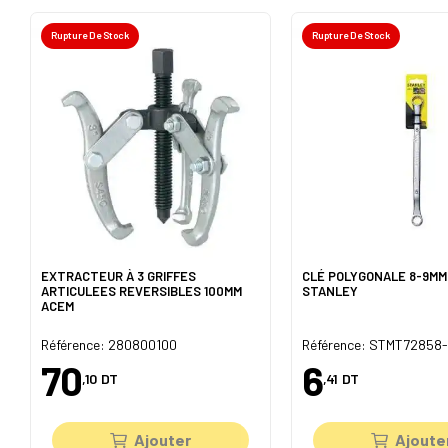
Rupture De Stock
Rupture De Stock
EXTRACTEUR À 3 GRIFFES
CLÉ POLYGONALE 8-9MM
ARTICULEES REVERSIBLES 100MM
STANLEY
ACEM
Référence: 280800100
Référence: STMT72858
70
6
,10
DT
,41
DT
Ajouter
Ajoute