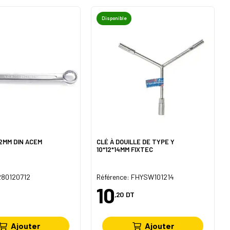
Disponible
12MM DIN ACEM
CLÉ À DOUILLE DE TYPE Y
10*12*14MM FIXTEC
280120712
Référence: FHYSW101214
10
,20
DT
Ajouter
Ajouter