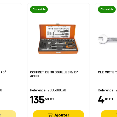
Disponible
Disponible
 45°
COFFRET DE 38 DOUILLES 8/13"
CLE MIXTE 
ACEM
-8
Référence: 280586038
Référence: 
135
4
,50
DT
,10
DT
r
Ajouter