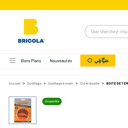
صَيَّافِي
Bons Plans
Nouveautés
Accueil
Outillage
Outillage à main
Clé et douille
BOITE DE 7 
Disponible