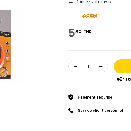
Donnez votre avis
5
,62
TND
En st
Paiement sécurisé
Service client personnel