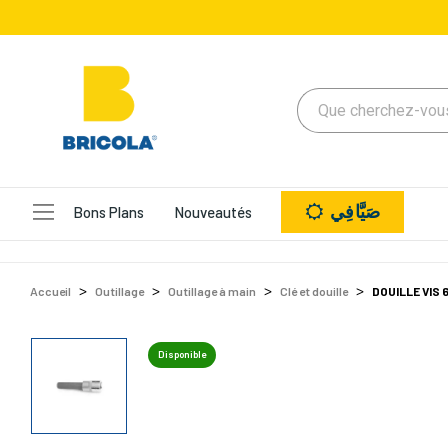
صَيَّافِي
Bons Plans
Nouveautés
Accueil
Outillage
Outillage à main
Clé et douille
DOUILLE VIS
Disponible