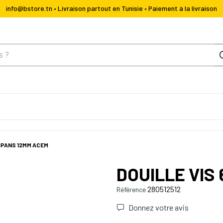
info@bstore.tn • Livraison partout en Tunisie • Paiement à la livraison
 6PANS 12MM ACEM
DOUILLE VIS
280512512
Référence
Donnez votre avis