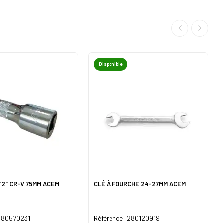
Disponible
/2" CR-V 75MM ACEM
CLÉ À FOURCHE 24-27MM ACEM
 280570231
Référence: 280120919