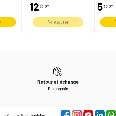
12
5
,35
DT
,30
DT
r
Ajouter
Retour et échange
En magasin
nseils et offres spéciales