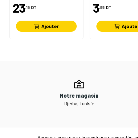
23
3
,15
DT
,85
DT
Ajouter
Ajoute
Notre magasin
Djerba, Tunisie
Abonnez-vous pour découvrir nos nouveautés, co