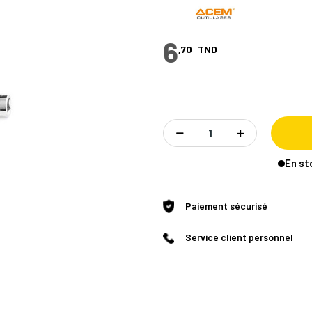
6
,70
TND
En st
Paiement sécurisé
Service client personnel