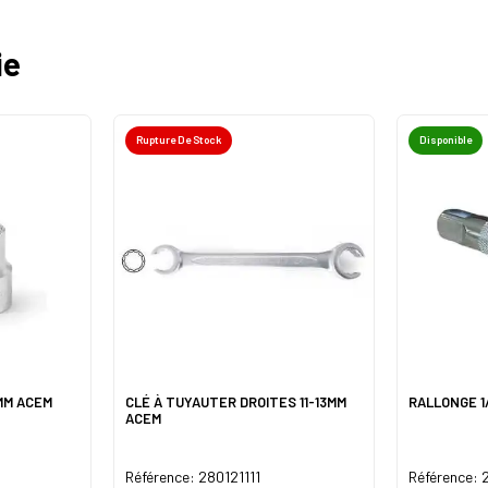
ie
Rupture De Stock
Disponible
2MM ACEM
CLÉ À TUYAUTER DROITES 11-13MM
RALLONGE 1
ACEM
Référence: 280121111
Référence: