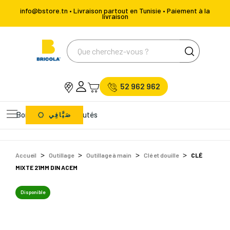
info@bstore.tn • Livraison partout en Tunisie • Paiement à la
livraison
52 962 962
Bons Plans
Nouveautés
صَيَّافِي
Accueil
Outillage
Outillage à main
Clé et douille
CLÉ
MIXTE 21MM DIN ACEM
Disponible