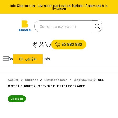
info@bstore.tn • Livraison partout en Tunisie • Paiement à la
livraison
52 962 962
Bons Plans
Nouveautés
صَيَّافِي
Accueil
Outillage
Outillage à main
Clé et douille
CLÉ
MIXTE À CLIQUET 7MM RÉVERSIBLE PAR LEVIER ACEM
Disponible