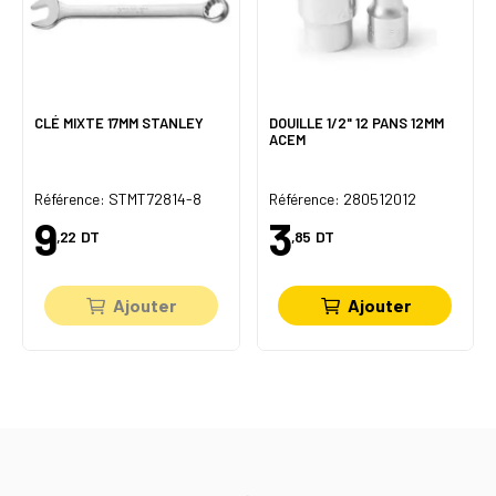
CLÉ MIXTE 17MM STANLEY
DOUILLE 1/2" 12 PANS 12MM
ACEM
Référence: STMT72814-8
Référence: 280512012
9
3
,22
DT
,85
DT
Ajouter
Ajouter