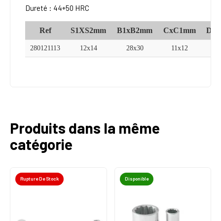
Dureté : 44+50 HRC
Ref
S1XS2mm
B1xB2mm
CxC1mm
Dx
280121113
12x14
28x30
11x12
11
Produits dans la même
catégorie
Rupture De Stock
Disponible