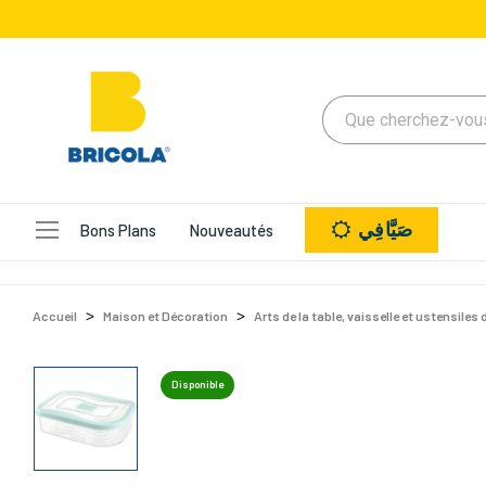
صَيَّافِي
Bons Plans
Nouveautés
Accueil
Maison et Décoration
Arts de la table, vaisselle et ustensiles 
Disponible