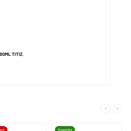
800ML TITIZ.
tock
Disponible