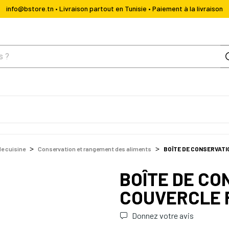
info@bstore.tn • Livraison partout en Tunisie • Paiement à la livraison
de cuisine
Conservation et rangement des aliments
BOÎTE DE CONSERVATI
BOÎTE DE CO
COUVERCLE R
Donnez votre avis