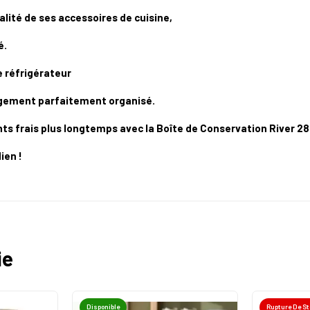
lité de ses accessoires de cuisine,
é.
e réfrigérateur
angement parfaitement organisé.
s frais plus longtemps avec la Boîte de Conservation River 2
dien
!
ie
Disponible
Rupture De S