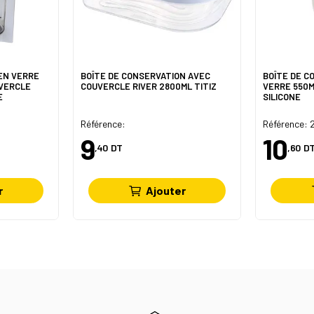
EN VERRE
BOÎTE DE CONSERVATION AVEC
BOÎTE DE C
UVERCLE
COUVERCLE RIVER 2800ML TITIZ
VERRE 550M
E
SILICONE
Référence:
Référence:
9
10
,40
DT
,60
D
r
Ajouter