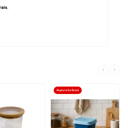
rais.
Rupture De Stock