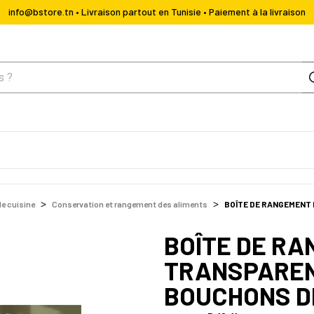
info@bstore.tn • Livraison partout en Tunisie • Paiement à la livraison
de cuisine
Conservation et rangement des aliments
BOÎTE DE RANGEMENT
BOÎTE DE RA
TRANSPAREN
BOUCHONS D