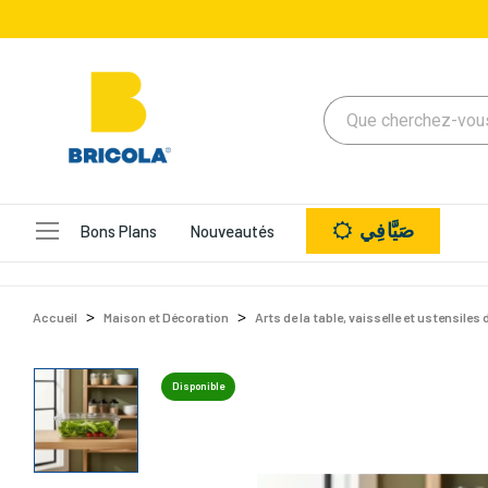
صَيَّافِي
Bons Plans
Nouveautés
Accueil
Maison et Décoration
Arts de la table, vaisselle et ustensiles 
Disponible