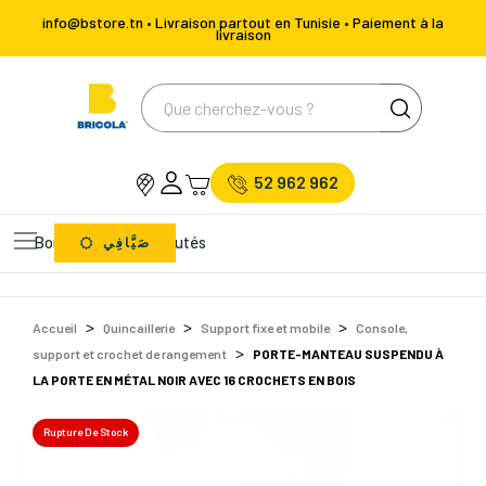
info@bstore.tn • Livraison partout en Tunisie • Paiement à la
livraison
52 962 962
Bons Plans
Nouveautés
صَيَّافِي
Accueil
Quincaillerie
Support fixe et mobile
Console,
support et crochet de rangement
PORTE-MANTEAU SUSPENDU À
LA PORTE EN MÉTAL NOIR AVEC 16 CROCHETS EN BOIS
Rupture De Stock