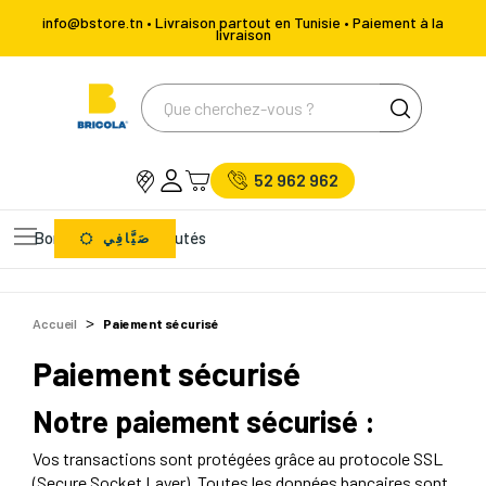
info@bstore.tn • Livraison partout en Tunisie • Paiement à la
livraison
52 962 962
Bons Plans
Nouveautés
صَيَّافِي
Accueil
Paiement sécurisé
Paiement sécurisé
Notre paiement sécurisé :
Vos transactions sont protégées grâce au protocole SSL
(Secure Socket Layer). Toutes les données bancaires sont