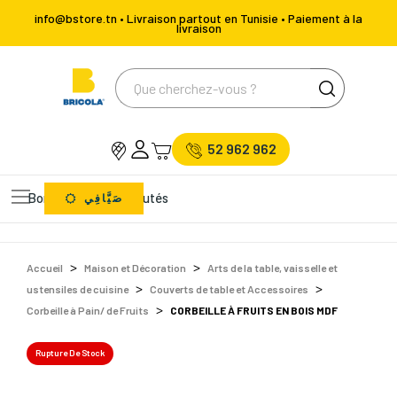
info@bstore.tn • Livraison partout en Tunisie • Paiement à la
livraison
52 962 962
Bons Plans
Nouveautés
صَيَّافِي
Accueil
Maison et Décoration
Arts de la table, vaisselle et
ustensiles de cuisine
Couverts de table et Accessoires
Corbeille à Pain/ de Fruits
CORBEILLE À FRUITS EN BOIS MDF
Rupture De Stock