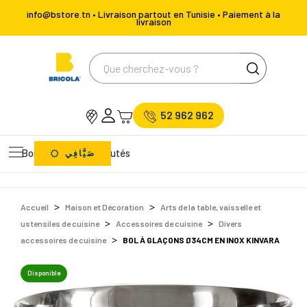
info@bstore.tn • Livraison partout en Tunisie • Paiement à la
livraison
52 962 962
Bons Plans
Nouveautés
صَيَّافِي
Accueil
Maison et Décoration
Arts de la table, vaisselle et
ustensiles de cuisine
Accessoires de cuisine
Divers
accessoires de cuisine
BOL À GLAÇONS Ø34CM EN INOX KINVARA
Disponible