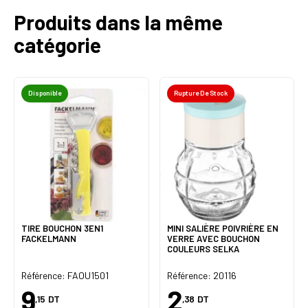
Produits dans la même
catégorie
Disponible
Rupture De Stock
TIRE BOUCHON 3EN1
MINI SALIÈRE POIVRIÈRE EN
FACKELMANN
VERRE AVEC BOUCHON
COULEURS SELKA
Référence: FAOU1501
Référence: 20116
9
2
,15
DT
,38
DT