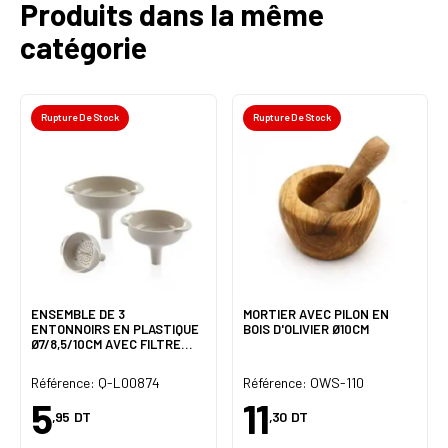
Produits dans la même
catégorie
Rupture De Stock
Rupture De Stock
ENSEMBLE DE 3
MORTIER AVEC PILON EN
ENTONNOIRS EN PLASTIQUE
BOIS D'OLIVIER Ø10CM
Ø7/8,5/10CM AVEC FILTRE
QLUX
Référence: Q-L00874
Référence: OWS-110
5
11
,95
DT
,30
DT