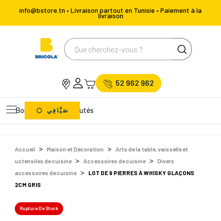
info@bstore.tn • Livraison partout en Tunisie • Paiement à la
livraison
52 962 962
Bons Plans
Nouveautés
صَيَّافِي
Accueil
Maison et Décoration
Arts de la table, vaisselle et
ustensiles de cuisine
Accessoires de cuisine
Divers
accessoires de cuisine
LOT DE 9 PIERRES À WHISKY GLAÇONS
2CM GRIS
Rupture De Stock