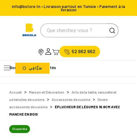
info@bstore.tn • Livraison partout en Tunisie • Paiement à la
livraison
52 962 962
Bons Plans
Nouveautés
صَيَّافِي
Accueil
Maison et Décoration
Arts de la table, vaisselle et
ustensiles de cuisine
Accessoires de cuisine
Divers
accessoires de cuisine
ÉPLUCHEUR DE LÉGUMES 16.8CM AVEC
MANCHE EN BOIS
Disponible