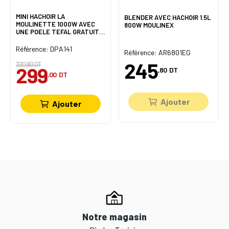
MINI HACHOIR LA
BLENDER AVEC HACHOIR 1.5L
MOULINETTE 1000W AVEC
800W MOULINEX
UNE POELE TEFAL GRATUITE
MOULINEX
Référence: DPA141
Référence: AR6801EG
245
320,80 DT
299
,80
DT
,00
DT
Ajouter
Ajouter
Notre magasin