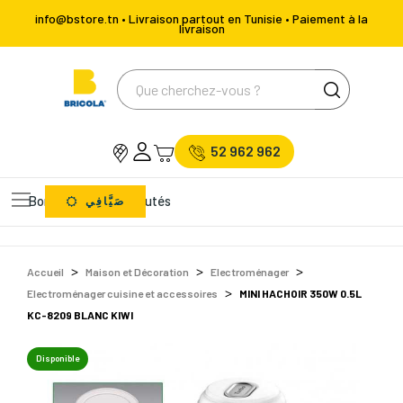
info@bstore.tn • Livraison partout en Tunisie • Paiement à la
livraison
52 962 962
Bons Plans
Nouveautés
صَيَّافِي
Accueil
Maison et Décoration
Electroménager
Electroménager cuisine et accessoires
MINI HACHOIR 350W 0.5L
KC-8209 BLANC KIWI
Disponible